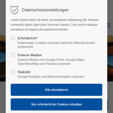
Datenschutzeinstellungen
Login
Lorem ipsum dolor sit amet, consectetuer adipiscing elit. Aenean
Benutzername
Menu
commodo ligula eget dolor. Aenean massa. Cum sociis natoque
Shop
Facebook
penatibus et magnis dis parturient montes.
Erforderlich*
Notwendige Cookies zulassen damit die Website korrekt
Passwort
funktioniert
Zubehör
Externe Medien
Externe Medien wie Google Fonts, Google Maps,
OpenStreetMap und Youtube zulassen
Statistik
Anmelden
Google Analytics und Matomo Analytics zulassen
Register
|
Lost your password?
Support
Lorem ipsum dolor sit amet: