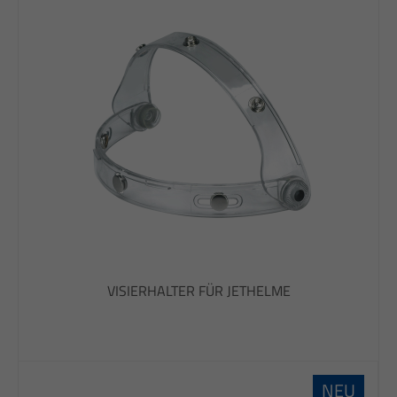
info@yourdomain.com
About us
Lorem ipsum dolor sit amet, consectetuer adipiscing elit.
Aenean commodo ligula eget dolor. Aenean massa. Cum
sociis natoque penatibus et magnis dis parturient montes,
nascetur ridiculus mus. Donec quam felis, ultricies nec.
VISIERHALTER FÜR JETHELME