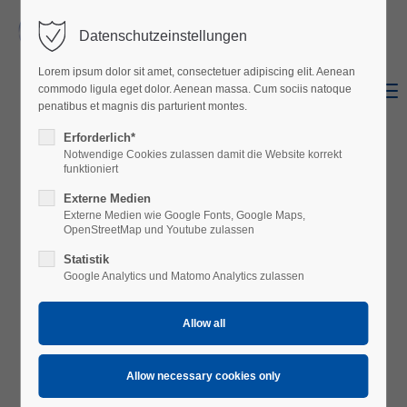
Datenschutzeinstellungen
Login
Lorem ipsum dolor sit amet, consectetuer adipiscing elit. Aenean
Username
Menu
commodo ligula eget dolor. Aenean massa. Cum sociis natoque
Shop
Facebook
penatibus et magnis dis parturient montes.
Erforderlich*
Notwendige Cookies zulassen damit die Website korrekt
Password
funktioniert
Externe Medien
Externe Medien wie Google Fonts, Google Maps,
OpenStreetMap und Youtube zulassen
Statistik
Login
Google Analytics und Matomo Analytics zulassen
Register
|
Lost your password?
Support
Lorem ipsum dolor sit amet: