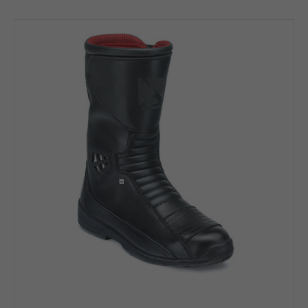
info@yourdomain.com
About us
Lorem ipsum dolor sit amet, consectetuer adipiscing elit.
Aenean commodo ligula eget dolor. Aenean massa. Cum
sociis natoque penatibus et magnis dis parturient montes,
nascetur ridiculus mus. Donec quam felis, ultricies nec.