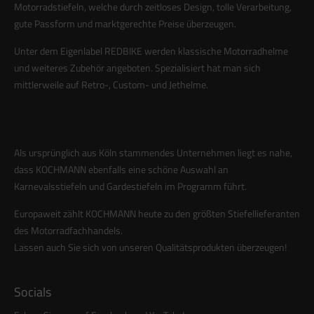
Motorradstiefeln, welche durch zeitloses Design, tolle Verarbeitung,
info@yourdomain.com
gute Passform und marktgerechte Preise überzeugen.
About us
Unter dem Eigenlabel REDBIKE werden klassische Motorradhelme
und weiteres Zubehör angeboten. Spezialisiert hat man sich
Lorem ipsum dolor sit amet, consectetuer adipiscing elit.
mittlerweile auf Retro-, Custom- und Jethelme.
Aenean commodo ligula eget dolor. Aenean massa. Cum
sociis natoque penatibus et magnis dis parturient montes,
nascetur ridiculus mus. Donec quam felis, ultricies nec.
Als ursprünglich aus Köln stammendes Unternehmen liegt es nahe,
dass KOCHMANN ebenfalls eine schöne Auswahl an
Karnevalsstiefeln und Gardestiefeln im Programm führt.
Europaweit zählt KOCHMANN heute zu den größten Stiefellieferanten
des Motorradfachhandels.
Lassen auch Sie sich von unseren Qualitätsprodukten überzeugen!
Socials