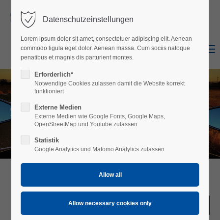
Datenschutzeinstellungen
Login
Lorem ipsum dolor sit amet, consectetuer adipiscing elit. Aenean
Username
Menu
commodo ligula eget dolor. Aenean massa. Cum sociis natoque
Shop
Facebook
penatibus et magnis dis parturient montes.
Erforderlich*
Notwendige Cookies zulassen damit die Website korrekt
Password
funktioniert
S1
Externe Medien
Externe Medien wie Google Fonts, Google Maps,
OpenStreetMap und Youtube zulassen
Statistik
Login
Google Analytics und Matomo Analytics zulassen
Register
|
Lost your password?
Support
Lorem ipsum dolor sit amet: