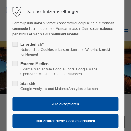
Datenschutzeinstellungen
Login
Lorem ipsum dolor sit amet, consectetuer adipiscing elit. Aenean
Benutzername
Menu
commodo ligula eget dolor. Aenean massa. Cum sociis natoque
Shop
Facebook
penatibus et magnis dis parturient montes.
Erforderlich*
Notwendige Cookies zulassen damit die Website korrekt
Passwort
funktioniert
S1
Externe Medien
Externe Medien wie Google Fonts, Google Maps,
OpenStreetMap und Youtube zulassen
Statistik
Anmelden
Google Analytics und Matomo Analytics zulassen
Register
|
Lost your password?
Support
Lorem ipsum dolor sit amet: