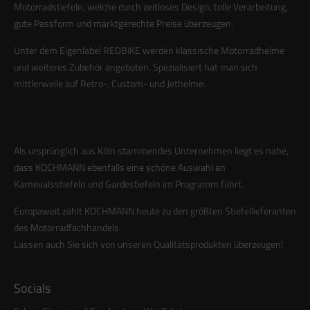
Motorradstiefeln, welche durch zeitloses Design, tolle Verarbeitung,
info@yourdomain.com
gute Passform und marktgerechte Preise überzeugen.
About us
Unter dem Eigenlabel REDBIKE werden klassische Motorradhelme
und weiteres Zubehör angeboten. Spezialisiert hat man sich
Lorem ipsum dolor sit amet, consectetuer adipiscing elit.
mittlerweile auf Retro-, Custom- und Jethelme.
Aenean commodo ligula eget dolor. Aenean massa. Cum
sociis natoque penatibus et magnis dis parturient montes,
nascetur ridiculus mus. Donec quam felis, ultricies nec.
Als ursprünglich aus Köln stammendes Unternehmen liegt es nahe,
dass KOCHMANN ebenfalls eine schöne Auswahl an
Karnevalsstiefeln und Gardestiefeln im Programm führt.
Europaweit zählt KOCHMANN heute zu den größten Stiefellieferanten
des Motorradfachhandels.
Lassen auch Sie sich von unseren Qualitätsprodukten überzeugen!
Socials