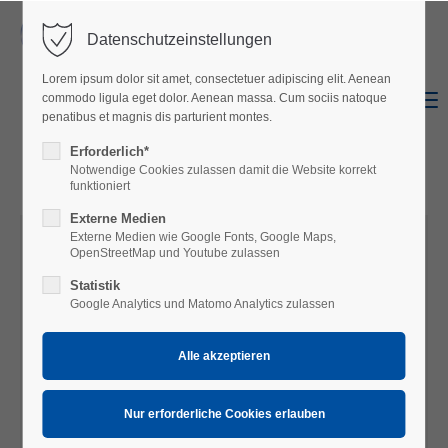
Datenschutzeinstellungen
Login
Lorem ipsum dolor sit amet, consectetuer adipiscing elit. Aenean
Benutzername
Menu
commodo ligula eget dolor. Aenean massa. Cum sociis natoque
Shop
Facebook
penatibus et magnis dis parturient montes.
Erforderlich*
Notwendige Cookies zulassen damit die Website korrekt
Passwort
funktioniert
Externe Medien
Externe Medien wie Google Fonts, Google Maps,
OpenStreetMap und Youtube zulassen
Statistik
Anmelden
Google Analytics und Matomo Analytics zulassen
Register
|
Lost your password?
Support
Lorem ipsum dolor sit amet: