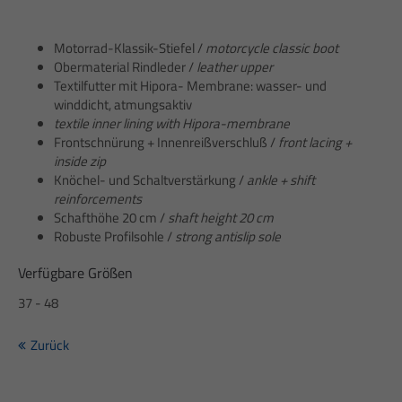
info@yourdomain.com
Motorrad-Klassik-Stiefel /
motorcycle classic boot
About us
Obermaterial Rindleder /
leather upper
Textilfutter mit Hipora- Membrane: wasser- und
Lorem ipsum dolor sit amet, consectetuer adipiscing elit.
winddicht, atmungsaktiv
textile inner lining with Hipora-membrane
Aenean commodo ligula eget dolor. Aenean massa. Cum
Frontschnürung + Innenreißverschluß /
front lacing +
sociis natoque penatibus et magnis dis parturient montes,
inside zip
nascetur ridiculus mus. Donec quam felis, ultricies nec.
Knöchel- und Schaltverstärkung /
ankle + shift
reinforcements
Schafthöhe 20 cm /
shaft height 20 cm
Robuste Profilsohle /
strong antislip sole
Verfügbare Größen
37 - 48
Zurück