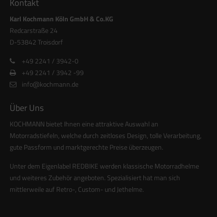
Kontakt
info@yourdomain.com
Karl Kochmann Köln GmbH & Co.KG
Redcarstraße 24
About us
D-53842 Troisdorf
Lorem ipsum dolor sit amet, consectetuer adipiscing elit.
+49 2241 / 3942-0
Aenean commodo ligula eget dolor. Aenean massa. Cum
+49 2241 / 3942 -99
sociis natoque penatibus et magnis dis parturient montes,
info@kochmann.de
nascetur ridiculus mus. Donec quam felis, ultricies nec.
Über Uns
KOCHMANN bietet Ihnen eine attraktive Auswahl an
Motorradstiefeln, welche durch zeitloses Design, tolle Verarbeitung,
gute Passform und marktgerechte Preise überzeugen.
Unter dem Eigenlabel REDBIKE werden klassische Motorradhelme
und weiteres Zubehör angeboten. Spezialisiert hat man sich
mittlerweile auf Retro-, Custom- und Jethelme.