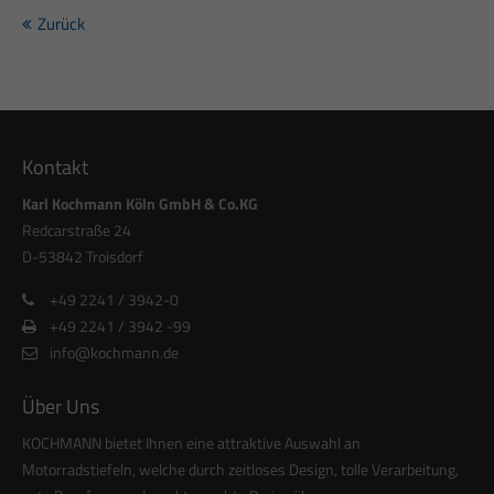
info@yourdomain.com
Zurück
About us
Lorem ipsum dolor sit amet, consectetuer adipiscing elit.
Aenean commodo ligula eget dolor. Aenean massa. Cum
Kontakt
sociis natoque penatibus et magnis dis parturient montes,
Karl Kochmann Köln GmbH & Co.KG
nascetur ridiculus mus. Donec quam felis, ultricies nec.
Redcarstraße 24
D-53842 Troisdorf
+49 2241 / 3942-0
+49 2241 / 3942 -99
info@kochmann.de
Über Uns
KOCHMANN bietet Ihnen eine attraktive Auswahl an
Motorradstiefeln, welche durch zeitloses Design, tolle Verarbeitung,